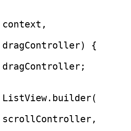
                          maxChildSize
                          builder: (BuildCo
context,

                              Scroll
dragController) {

                            scrollCont
dragController;

                            
ListView.builder(

                              co
scrollController,

                              i