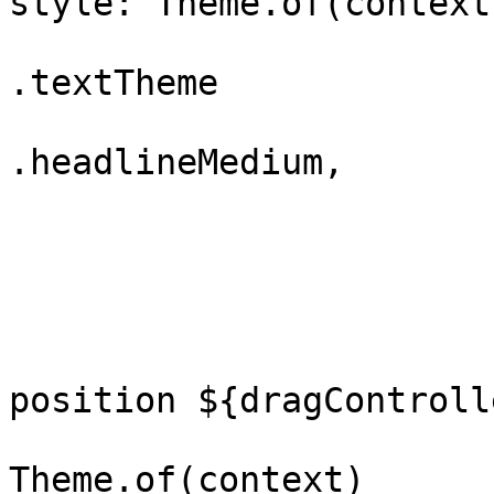
style: Theme.of(context)
.textTheme

.headlineMedium,

                        
                        
                        
                          
                        
position ${dragControll
                           
Theme.of(context)
