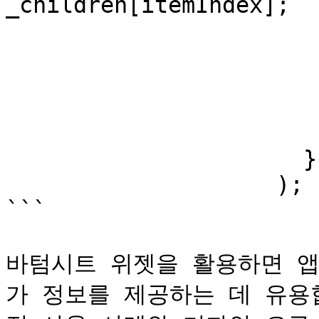
_children[itemIndex];

                        
                         
                         
                         
                        );
                      },

                    );

```

바텀시트 위젯을 활용하면 앱
가 정보를 제공하는 데 유용