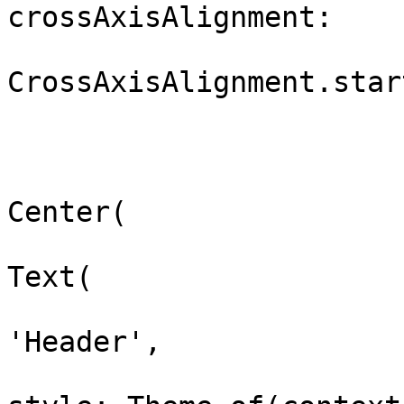
crossAxisAlignment:

CrossAxisAlignment.start
                              
                            
                           
Center(

                          
Text(

'Header',
