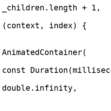
_children.length + 1,

                              ite
(context, index) {

                                if (
                           
AnimatedContainer(

                             
const Duration(millisec
                           
double.infinity,

                               
                              