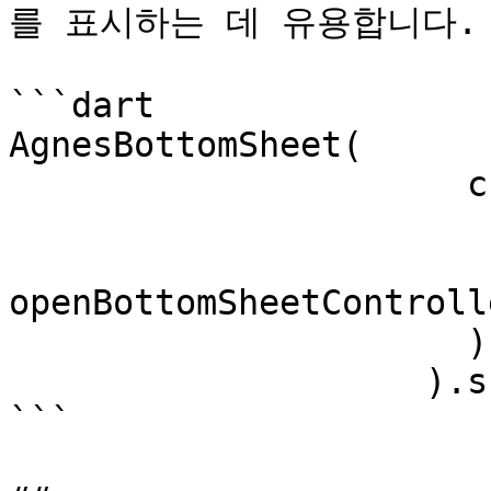
를 표시하는 데 유용합니다.

```dart

AgnesBottomSheet(

                      child: OpenBottomSheet(

                        bottomSheetOffset: offset
                        scrollController
openBottomSheetControlle
                      ),

                    ).showDefault();

```
