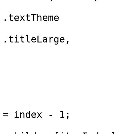
.textTheme

.titleLarge,

                        
                        
                         
                         
                             
                                  
= index - 1;

                           