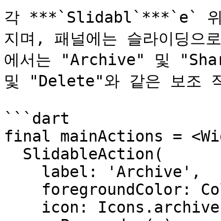
각 ***`Slidabl`***`
지며, 패널에는 슬라이딩으로
에서는 "Archive" 및 "Sh
및 "Delete"와 같은 보조
```dart

final mainActions = <Wi
  SlidableAction(

    label: 'Archive',

    foregroundColor: Colors.blue,

    icon: Icons.archive,
