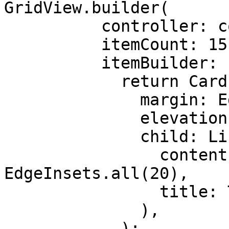
GridView.builder(

          controller: controller,

          itemCount: 15,

          itemBuilder: (context, index) {

            return Card(

              margin: EdgeInsets.all(20),

              elevation: 3,

              child: ListTile(

                contentPadding: 
EdgeInsets.all(20),

                title: Text(items[index]),

              ),

            );
