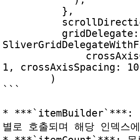
          },

          scrollDirection: scrollDirection,

          gridDelegate: 
SliverGridDelegateWithF
              crossAxisCount: 2, childAspectRatio: 
1, crossAxisSpacing: 10)
        )

```

* ***`itemBuilder`
별로 호출되며 해당 인덱스에