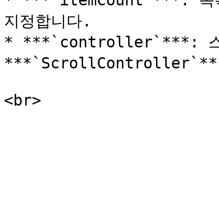
* ***`itemCount`***
지정합니다.

* ***`controller`**
***`ScrollController`