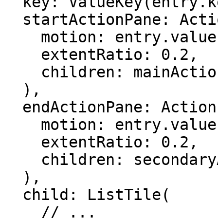
  key: ValueKey(entry.key),

  startActionPane: ActionPane(

    motion: entry.value,

    extentRatio: 0.2,

    children: mainActions,

  ),

  endActionPane: ActionPane(

    motion: entry.value,

    extentRatio: 0.2,

    children: secondaryActions,

  ),

  child: ListTile(

    // ...
