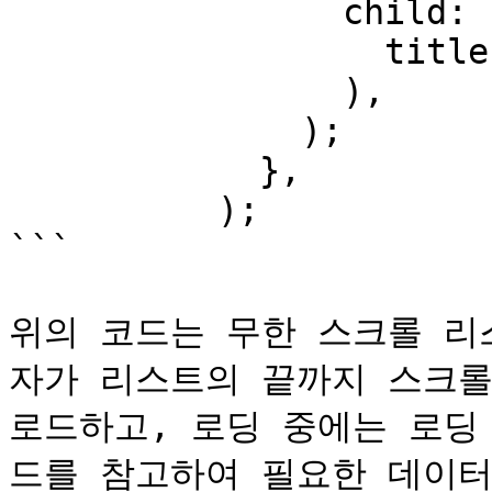
                child: ListTile(

                  title: Text("List Item"),

                ),

              );

            },

          );

```

위의 코드는 무한 스크롤 리
자가 리스트의 끝까지 스크롤
로드하고, 로딩 중에는 로딩
드를 참고하여 필요한 데이터