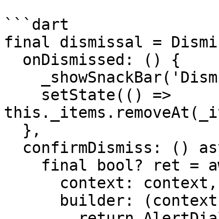
```dart

final dismissal = Dismi
  onDismissed: () {

    _showSnackBar('Dismiss Archive');

    setState(() => 
this._items.removeAt(_i
  },

  confirmDismiss: () async {

    final bool? ret = await showDialog<bool>(

      context: context,

      builder: (context) {

        return AlertDialog(
