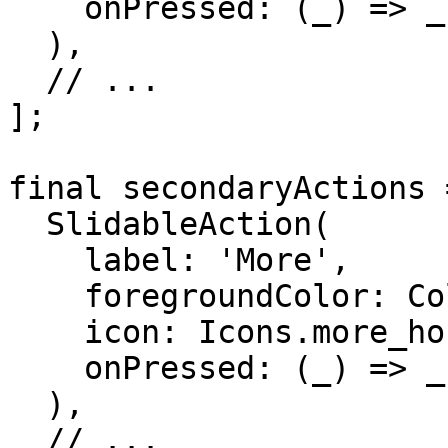
    onPressed: (_) => _showSnackBar('Archive'),

  ),

  // ...

];

final secondaryActions 
  SlidableAction(

    label: 'More',

    foregroundColor: Colors.black45,

    icon: Icons.more_horiz,

    onPressed: (_) => _showSnackBar('More'),

  ),

  // ...
