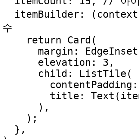
  itemCount: 15, // 아이템 개수

  itemBuilder: (context, index) { // 아이템 생성 함
수

    return Card(

      margin: EdgeInsets.all(15),

      elevation: 3,

      child: ListTile(

        contentPadding: EdgeInsets.all(50),

        title: Text(items[index]),

      ),

    );

  },
