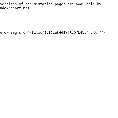
versions of documentation pages are available by 
ndex/chart.md).

ure><img src="/files/IeB2zu8GdSYfRaGYL41v" alt="">