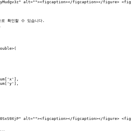
yMudgv3z" alt=""><figcaption></figcaption></figure> <fig
로 확인할 수 있습니다.



0SxS9XjP" alt=""><figcaption></figcaption></figure> <fig