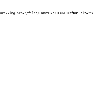
ure><img src="/files/LKmvM37c3TEXGTQmhfNB" alt="">