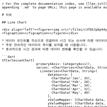
> For the complete documentation index, see [llms.txt](
appending `.md` to page URLs; this page is available as
# 차트

## Line Chart

<div align="left"><figure><img src="/files/c3fQSJpbp44y
<figcaption></figcaption></figure></div>

* 데이터 포인트를 직선으로 연결하여 시간 또는 순서에 따른 데이터의
* 주로 연속적인 데이터의 추이를 보여줄 때 사용됩니다.

* 효과적으로 시간 경과에 따른 데이터 변화를 확인할 수 있습니다.

```dart

SfCartesianChart(

                  primaryXAxis: CategoryAxis(),

                  series: <ChartSeries<ChartData, String>>[

                    LineSeries<ChartData, String>(

                        dataSource: [

                          ChartData('Jan', 35),

                          ChartData('Feb', 28),

                          ChartData('Mar', 34),

                          ChartData('Apr', 32),

                          ChartData('May', 40)

                        ],

                        xValueMapper: (ChartData data, _) => data.x,

                        yValueMapper: (ChartData data, _) => data.y,

                        dataLabelSettings: DataLabelSettings(isVisible: true))
