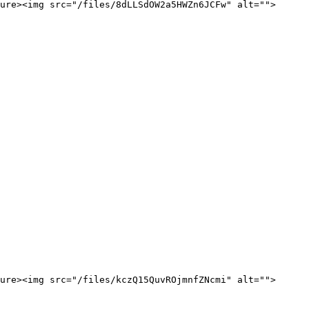
ure><img src="/files/8dLLSdOW2a5HWZn6JCFw" alt="">
ure><img src="/files/kczQ15QuvROjmnfZNcmi" alt="">