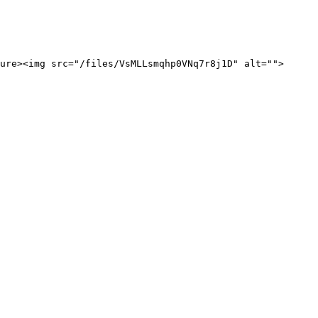
ure><img src="/files/VsMLLsmqhp0VNq7r8j1D" alt="">