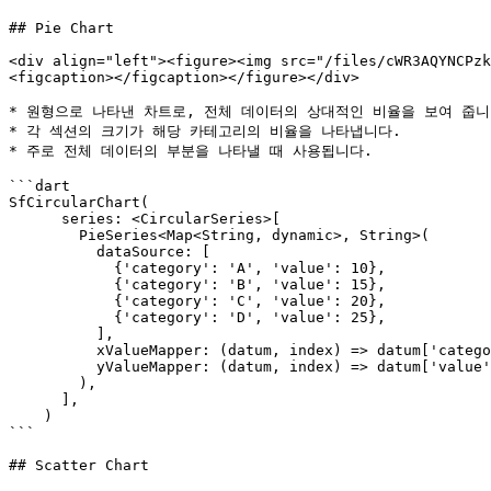
## Pie Chart

<div align="left"><figure><img src="/files/cWR3AQYNCPzk
<figcaption></figcaption></figure></div>

* 원형으로 나타낸 차트로, 전체 데이터의 상대적인 비율을 보여 줍니다
* 각 섹션의 크기가 해당 카테고리의 비율을 나타냅니다.

* 주로 전체 데이터의 부분을 나타낼 때 사용됩니다.

```dart

SfCircularChart(

      series: <CircularSeries>[

        PieSeries<Map<String, dynamic>, String>(

          dataSource: [

            {'category': 'A', 'value': 10},

            {'category': 'B', 'value': 15},

            {'category': 'C', 'value': 20},

            {'category': 'D', 'value': 25},

          ],

          xValueMapper: (datum, index) => datum['category'],

          yValueMapper: (datum, index) => datum['value'],

        ),

      ],

    )

```

## Scatter Chart
