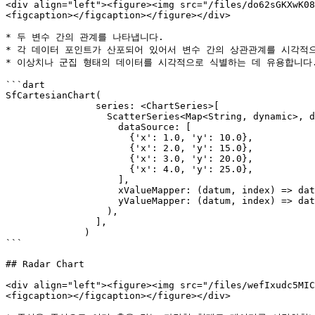
<div align="left"><figure><img src="/files/do62sGKXwK08
<figcaption></figcaption></figure></div>

* 두 변수 간의 관계를 나타냅니다.

* 각 데이터 포인트가 산포되어 있어서 변수 간의 상관관계를 시각적으
* 이상치나 군집 형태의 데이터를 시각적으로 식별하는 데 유용합니다.
```dart

SfCartesianChart(

                series: <ChartSeries>[

                  ScatterSeries<Map<String, dynamic>, double>(

                    dataSource: [

                      {'x': 1.0, 'y': 10.0},

                      {'x': 2.0, 'y': 15.0},

                      {'x': 3.0, 'y': 20.0},

                      {'x': 4.0, 'y': 25.0},

                    ],

                    xValueMapper: (datum, index) => datum['x'],

                    yValueMapper: (datum, index) => datum['y'],

                  ),

                ],

              )

```

## Radar Chart

<div align="left"><figure><img src="/files/wefIxudc5MIC
<figcaption></figcaption></figure></div>
