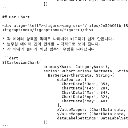
                  ])

```

## Bar Chart

<div align="left"><figure><img src="/files/Jn59hC6tbrlR
<figcaption></figcaption></figure></div>

* 각 데이터 항목을 막대로 나타내어 비교하기 쉽게 만듭니다.

* 범주형 데이터 간의 관계를 시각적으로 보여 줍니다.

* 각 막대의 높이가 해당 범주의 수량을 나타냅니다.

```dart

SfCartesianChart(

                  primaryXAxis: CategoryAxis(),

                  series: <ChartSeries<ChartData, String>>[

                    BarSeries<ChartData, String>(

                        dataSource: [

                          ChartData('Jan', 35),

                          ChartData('Feb', 28),

                          ChartData('Mar', 34),

                          ChartData('Apr', 32),

                          ChartData('May', 40)

                        ],

                        xValueMapper: (ChartData data, _) => data.x,

                        yValueMapper: (ChartData data, _) => data.y,

                        dataLabelSettings: DataLabelSettings(isVisible: true))

                  ])

```
