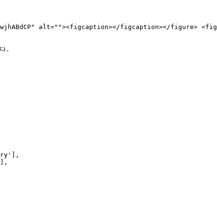
wjhABdCP" alt=""><figcaption></figcaption></figure> <fig
.
